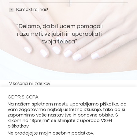
Kontaktiraj nas!
“Delamo, da bi ljudem pomagali
razumeti, vzljubiti in uporabljati
svoja telesa”.
SLEDI NAM!
Bellyy
Bellyy
Bellyy
Bellyy
Facebook
Instagram
Pinterest
Youtube
V košarici ni izdelkov.
GDPR & CCPA
Na našem spletnem mestu uporabljamo piškotke, da
vam zagotovimo najbolj ustrezno izkušnjo, tako da si
zapomnimo vaše nastavitve in ponovne obiske. S
klikom na “Sprejmi” se strinjate z uporabo VSEH
POTZAK.ORG ZRT. | Vse pravice pridržane
piškotkov.
Bellyy SI | Terms
Ne prodajajte mojih osebnih podatkov
.
Angleščina
Nemščina
English
Deutsch
(
)
(
)