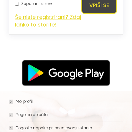
Zapomni si me
Še niste registrirani? Zdaj
lahko to storite!
Moj profil
Pogoji in določila
Pogoste napake pri ocenjevanju stanja