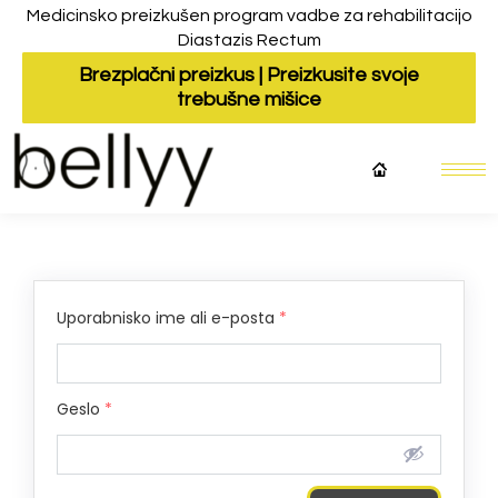
Medicinsko preizkušen program vadbe za rehabilitacijo
Diastazis Rectum
Brezplačni preizkus | Preizkusite svoje
trebušne mišice
Uporabnisko ime ali e-posta
*
Geslo
*