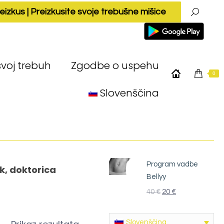
eizkus | Preizkusite svoje trebušne mišice
Search:
svoj trebuh
Zgodbe o uspehu
0
Slovenščina
Program vadbe
k, doktorica
Bellyy
40
€
20
€
Slovenščina