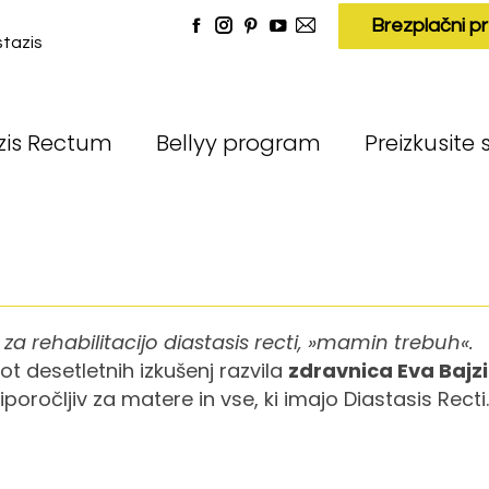
Brezplačni pr
Facebook
Instagram
Pinterest
YouTube
Mail
stazis
page
page
page
page
page
opens
opens
opens
opens
opens
in
in
in
in
in
new
new
new
new
new
zis Rectum
Bellyy program
Preizkusite 
window
window
window
window
window
a rehabilitacijo diastasis recti, »mamin trebuh«.
t desetletnih izkušenj razvila
zdravnica Eva Bajzi
priporočljiv za matere in vse, ki imajo Diastasis Recti.