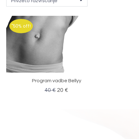
"50% off!
Program vadbe Bellyy
40
€
20
€